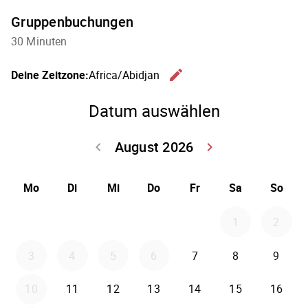
Gruppenbuchungen
30 Minuten
edit
Deine Zeitzone:
Africa/Abidjan
Zeitzone 
Datum auswählen
August 2026
keyboard_arrow_left
keyboard_arrow_right
Zurück Juli 202
Weiter
Mo
Di
Mi
Do
Fr
Sa
So
1
2
3
4
5
6
7
8
9
10
11
12
13
14
15
16